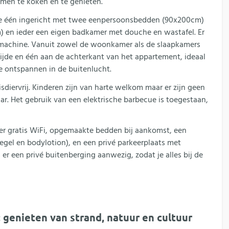
men te koken en te genieten.
de één ingericht met twee eenpersoonsbedden (90x200cm)
) en ieder een eigen badkamer met douche en wastafel. Er
asmachine. Vanuit zowel de woonkamer als de slaapkamers
zijde en één aan de achterkant van het appartement, ideaal
e ontspannen in de buitenlucht.
sdiervrij. Kinderen zijn van harte welkom maar er zijn geen
aar. Het gebruik van een elektrische barbecue is toegestaan,
ver gratis WiFi, opgemaakte bedden bij aankomst, een
egel en bodylotion), en een privé parkeerplaats met
er een privé buitenberging aanwezig, zodat je alles bij de
genieten van strand, natuur en cultuur