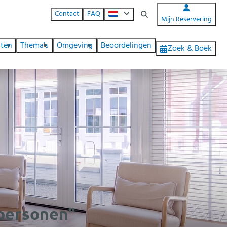
Contact
FAQ
Mijn Reservering
iten
Thema's
Omgeving
Beoordelingen
Zoek & Boek
 personen"