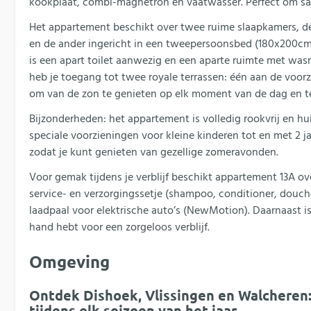
kookplaat, combi-magnetron en vaatwasser. Perfect om sa
Het appartement beschikt over twee ruime slaapkamers, 
en de ander ingericht in een tweepersoonsbed (180x200cm
is een apart toilet aanwezig en een aparte ruimte met w
heb je toegang tot twee royale terrassen: één aan de voor
om van de zon te genieten op elk moment van de dag en t
Bijzonderheden: het appartement is volledig rookvrij en hui
speciale voorzieningen voor kleine kinderen tot en met 2 j
zodat je kunt genieten van gezellige zomeravonden.
Voor gemak tijdens je verblijf beschikt appartement 13A o
service- en verzorgingssetje (shampoo, conditioner, douch
laadpaal voor elektrische auto’s (NewMotion). Daarnaast is 
hand hebt voor een zorgeloos verblijf.
Omgeving
Ontdek Dishoek, Vlissingen en Walcheren: 
tijdens elk seizoen van het jaar.