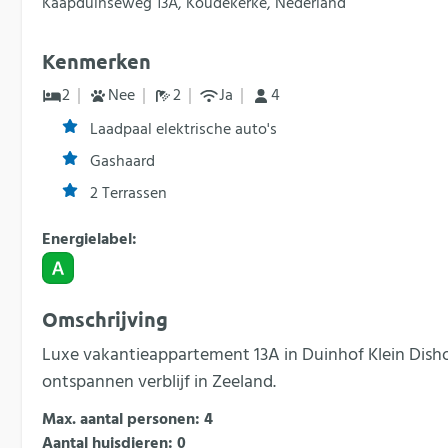
Kaapduinseweg 13A, Koudekerke, Nederland
Kenmerken
2
Nee
2
Ja
4
Laadpaal elektrische auto's
Gashaard
2 Terrassen
Energielabel:
Omschrijving
Luxe vakantieappartement 13A in Duinhof Klein Disho
ontspannen verblijf in Zeeland.
Max. aantal personen: 4
Aantal huisdieren: 0