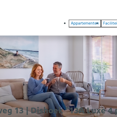
Appartementen
Facilite
eg 13 | Dishoek "13A Luxe 4