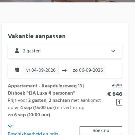
Vakantie aanpassen
2 gasten
vr
04-09-2026
zo
06-09-2026
Appartement - Kaapduinseweg 13 |
€ 753
Dishoek "13A Luxe 4 personen"
€ 646
Prijs voor
2 gasten
,
2 nachten
met aankomst
op
vr 4 sep (15:00 uur)
en vertrek op
zo 6 sep (10:00 uur)
Boek nu
Beschikbaarheid en prijs