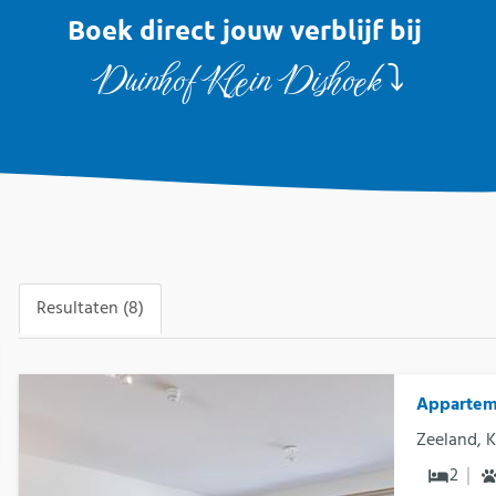
Boek direct jouw verblijf bij
Duinhof Klein Dishoek
⤵
Resultaten (8)
Apparteme
Zeeland, 
2