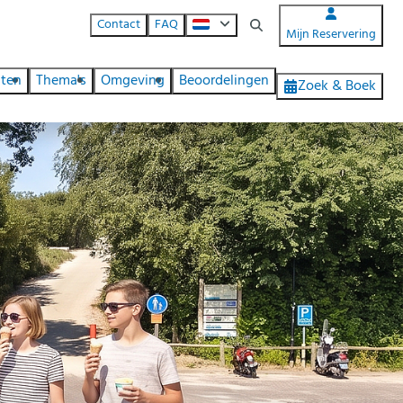
Contact
FAQ
Mijn Reservering
iten
Thema's
Omgeving
Beoordelingen
Zoek & Boek