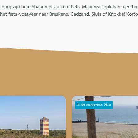
burg zijn bereikbaar met auto of fiets. Maar wat ook kan: een te
het fiets-voetveer naar Breskens, Cadzand, Sluis of Knokke! Kort
In de omgeving: 0km