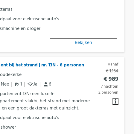
terras
dpaal voor elektrische auto's
machine en droger
Bekijken
Vanaf
nt bij het strand | nr. 13N - 6 personen
€ 1.164
Koudekerke
€ 989
Nee
1
Ja
6
7 nachten
2 personen
partement 13N: een luxe 6-
ppartement vlakbij het strand met moderne
en en een groot dakterras met duinzicht.
dpaal voor elektrische auto's
nshower