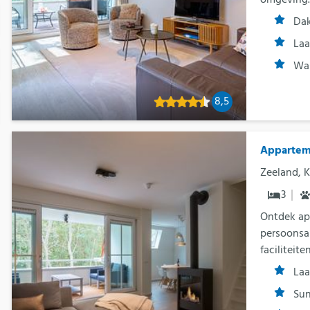
Dak
Laa
Was
8,5
Apparteme
Zeeland, 
3
Ontdek ap
persoonsa
faciliteit
Laa
Su