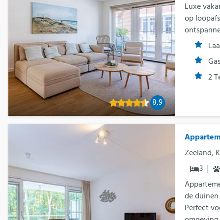
Luxe vaka
op loopafs
ontspannen
Laa
Ga
2 T
8,9
Apparteme
Zeeland, 
3
Apparteme
de duinen 
Perfect vo
omgeving.