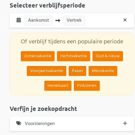
Selecteer verblijfsperiode
Aankomst
Vertrek
Of verblijf tijdens een populaire periode
Zomervakantie
Herfstvakantie
Oud & nieuw
Voorjaarsvakantie
Pasen
Meivakantie
Hemelvaart
Pinksteren
Verfijn je zoekopdracht
Voorzieningen