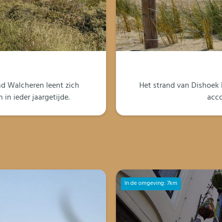
nd Walcheren leent zich
Het strand van Dishoek l
in ieder jaargetijde.
acc
In de omgeving: 7km