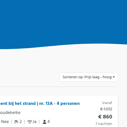
Sorteren op: Prijs laag - hoog
Vanaf
nt bij het strand | nr. 13A - 4 personen
€ 1.012
Koudekerke
€ 860
Nee
2
Ja
4
7 nachten