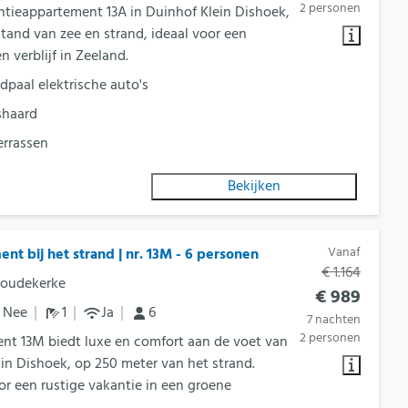
2 personen
ntieappartement 13A in Duinhof Klein Dishoek,
tand van zee en strand, ideaal voor een
 verblijf in Zeeland.
dpaal elektrische auto's
shaard
errassen
Bekijken
Vanaf
nt bij het strand | nr. 13M - 6 personen
€ 1.164
Koudekerke
€ 989
Nee
1
Ja
6
7 nachten
2 personen
nt 13M biedt luxe en comfort aan de voet van
in Dishoek, op 250 meter van het strand.
or een rustige vakantie in een groene